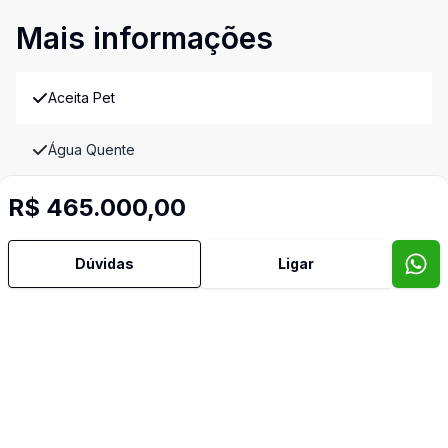
Mais informações
Aceita Pet
Água Quente
R$ 465.000,00
Ar Condicionado
Área de Serviço
Dúvidas
Ligar
Banheiro Social
Cozinha
Cozinha Americana