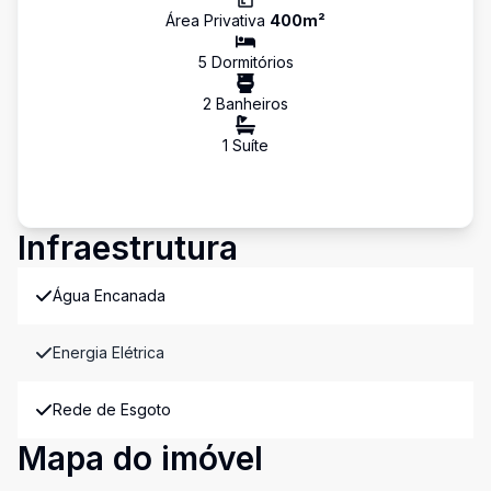
Área Privativa
400
m²
5
Dormitório
s
2
Banheiro
s
1
Suíte
Infraestrutura
Água Encanada
Energia Elétrica
Rede de Esgoto
Mapa do imóvel