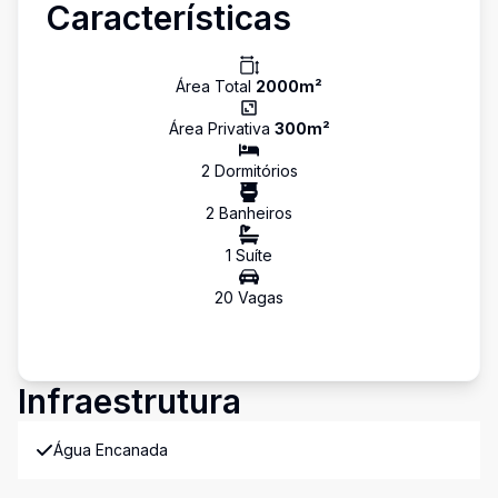
Características
Área Total
2000
m²
Área Privativa
300
m²
2
Dormitório
s
2
Banheiro
s
1
Suíte
20
Vaga
s
Infraestrutura
Água Encanada