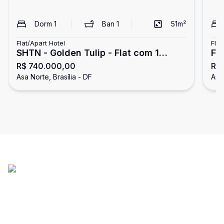
Dorm
1
Ban
1
51
m²
Flat/Apart Hotel
Flat
SHTN - Golden Tulip - Flat com 1
FL
R$ 740.000,00
R$
quarto - nascente - Asa Norte
Id
Asa Norte, Brasília - DF
Asa 
pr
se