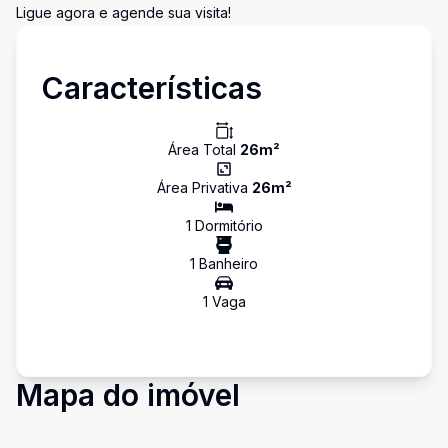
Ligue agora e agende sua visita!
Características
Área Total
26
m²
Área Privativa
26
m²
1
Dormitório
1
Banheiro
1
Vaga
Mapa do imóvel