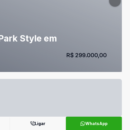
 Park Style em
R$ 299.000,00
Ligar
WhatsApp