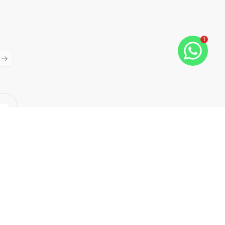
1
ious slide
Next slide
Cód:
TH27532
Comparar