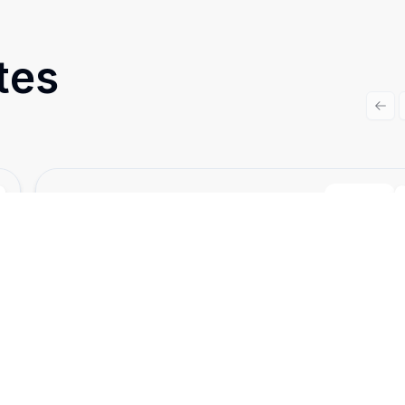
tes
Prev
Cód:
CO10376
Comparar