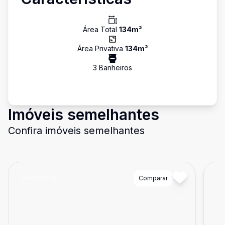
Área Total
134
m²
Área Privativa
134
m²
3
Banheiro
s
Imóveis semelhantes
Confira imóveis semelhantes
Cód:
OV131
Comparar
Có