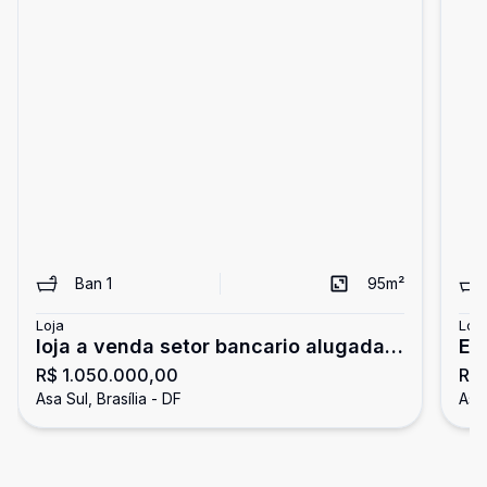
Ban
1
95
m²
Loja
Loja
loja a venda setor bancario alugada
Edi
R$ 1.050.000,00
R$
dando renda localização
co
Asa Sul, Brasília - DF
Asa 
Su