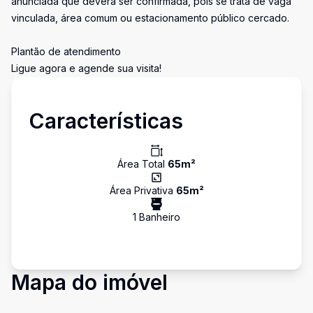
anunciada que deverá ser confirmada, pois se trata de vaga
vinculada, área comum ou estacionamento público cercado.
Plantão de atendimento
Ligue agora e agende sua visita!
Características
Área Total
65
m²
Área Privativa
65
m²
1
Banheiro
Mapa do imóvel