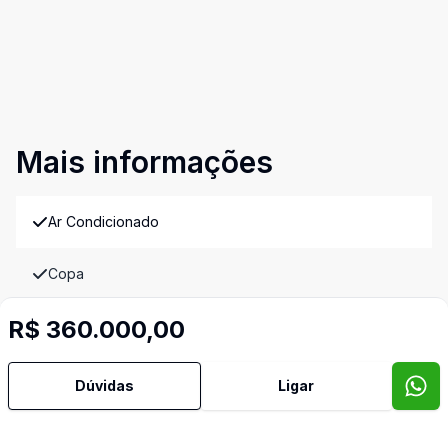
Mais informações
Ar Condicionado
Copa
R$ 360.000,00
Copa Cozinha
TV Coletiva
Dúvidas
Ligar
Video do imóvel