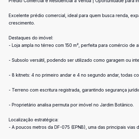
Prédio Comercial e Residencial à Venda | Oportunidade para I
Excelente prédio comercial, ideal para quem busca renda, ex
crescimento.
Destaques do imóvel:
- Loja ampla no térreo com 150 m², perfeita para comércio de al
- Subsolo versátil, podendo ser utilizado como garagem ou inte
- 8 kitnets: 4 no primeiro andar e 4 no segundo andar, todas c
- Terreno com escritura registrada, garantindo segurança juríd
- Proprietário analisa permuta por imóvel no Jardim Botânico.
Localização estratégica:
- A poucos metros da DF-075 (EPNB), uma das principais vias de