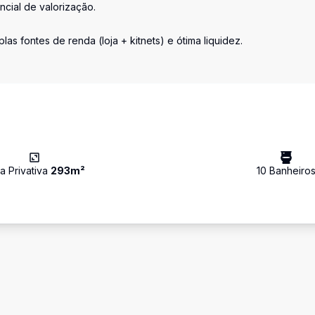
ncial de valorização.
as fontes de renda (loja + kitnets) e ótima liquidez.
a Privativa
293
m²
10
Banheiro