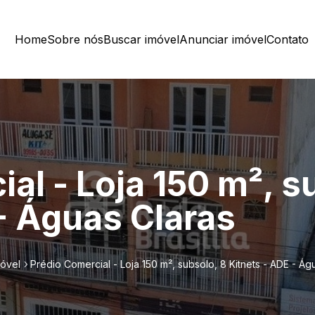
Home
Sobre nós
Buscar imóvel
Anunciar imóvel
Contato
al - Loja 150 m², s
- Águas Claras
móvel
Prédio Comercial - Loja 150 m², subsolo, 8 Kitnets - ADE - Ág