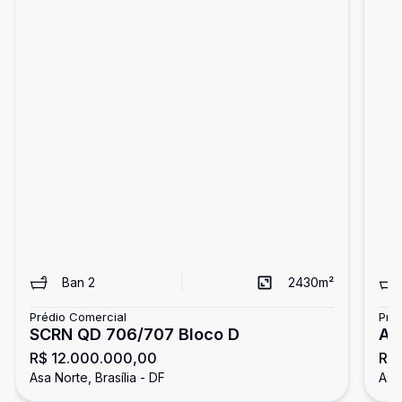
Ban
2
2430
m²
Prédio Comercial
Pré
SCRN QD 706/707 Bloco D
AS
R$ 12.000.000,00
R$
Co
Asa Norte, Brasília - DF
Asa 
Im