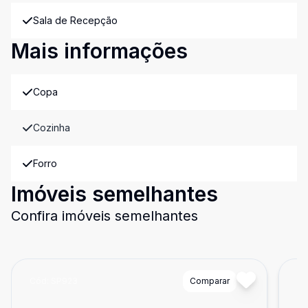
Sala de Recepção
Mais informações
Copa
Cozinha
Forro
Imóveis semelhantes
Confira imóveis semelhantes
Cód:
SP923
Comparar
Có