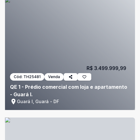
R$ 3.499.999,99
Cód:
TH25481
Venda
QE 1 - Prédio comercial com loja e apartamento
- Guará I.
Guará I, Guará - DF