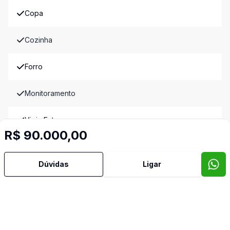
Copa
Cozinha
Forro
Monitoramento
Vigia Externo
R$ 90.000,00
Vigia Interno
Dúvidas
Ligar
Video do imóvel
Imóveis semelhantes
Confira imóveis semelhantes