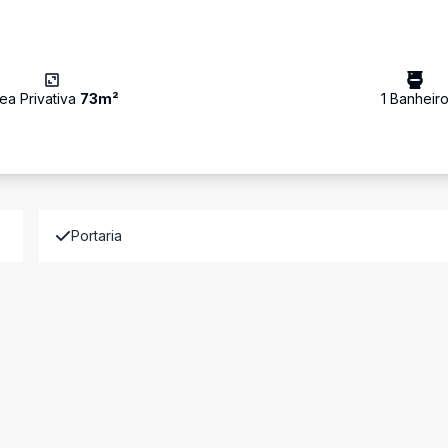
ea Privativa
73
m²
1
Banheir
Portaria