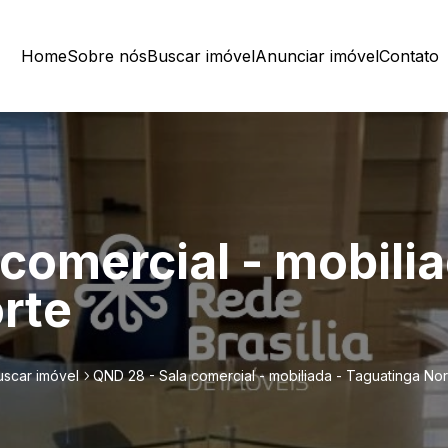
Home
Sobre nós
Buscar imóvel
Anunciar imóvel
Contato
comercial - mobilia
rte
uscar imóvel
QND 28 - Sala comercial - mobiliada - Taguatinga Nor