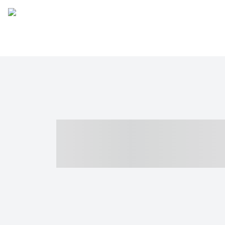
----- ----- -- -
- ------