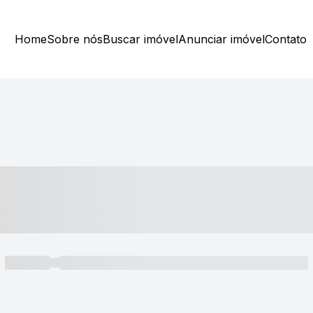
Home
Sobre nós
Buscar imóvel
Anunciar imóvel
Contato
----- ---- ---- -- ----
----- -----
----- ----- -- ------ ---- ---- -- ----- ----- ----- --- ------