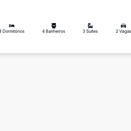
4
Dormitório
s
4
Banheiro
s
3
Suíte
s
2
Vaga