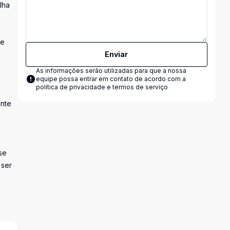
lha
 e
Enviar
As informações serão utilizadas para que a nossa
equipe possa entrar em contato de acordo com a
política de privacidade e termos de serviço
ente
se
 ser