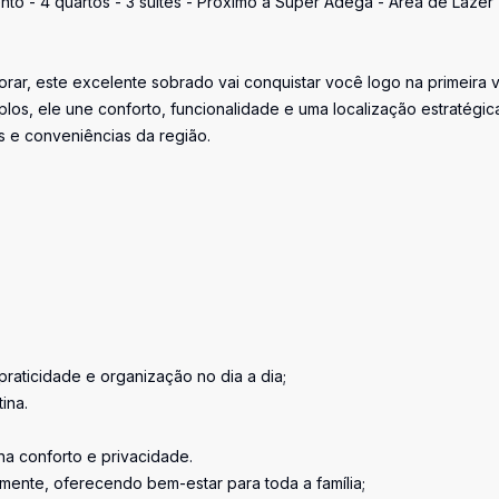
 - 4 quartos - 3 suítes - Próximo à Super Adega - Área de Lazer
r, este excelente sobrado vai conquistar você logo na primeira vi
s, ele une conforto, funcionalidade e uma localização estratégic
s e conveniências da região.
praticidade e organização no dia a dia;
ina.
na conforto e privacidade.
lmente, oferecendo bem-estar para toda a família;