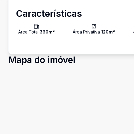
Características
Área Total
360
m²
Área Privativa
120
m²
Mapa do imóvel