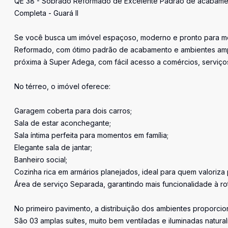
QE 38 - Sobrado Reformado de Excelente Padrão de acabamento
Completa - Guará II
Se você busca um imóvel espaçoso, moderno e pronto para mora
Reformado, com ótimo padrão de acabamento e ambientes amplo
próxima à Super Adega, com fácil acesso a comércios, serviço
No térreo, o imóvel oferece:
Garagem coberta para dois carros;
Sala de estar aconchegante;
Sala íntima perfeita para momentos em família;
Elegante sala de jantar;
Banheiro social;
Cozinha rica em armários planejados, ideal para quem valoriza 
Área de serviço Separada, garantindo mais funcionalidade à rot
No primeiro pavimento, a distribuição dos ambientes proporcio
São 03 amplas suítes, muito bem ventiladas e iluminadas natura