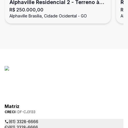
Alphaville Residencial 2 - Terreno à
Res
R$ 250.000,00
R$
venda, escriturado, Alphaville
ve
Alphaville Brasília, Cidade Ocidental - GO
Alph
Brasília
Bra
Matriz
CRECI:
DF-CJ3133
(61) 3328-6666
(61) 3328-6666