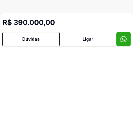
R$ 390.000,00
Imóveis semelhantes
Confira imóveis semelhantes
Dúvidas
Ligar
Cód:
TH34443
Comparar
Có