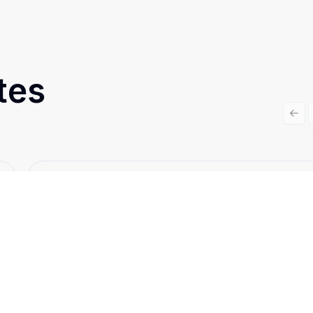
tes
Prev
Cód:
TH14270
Comparar