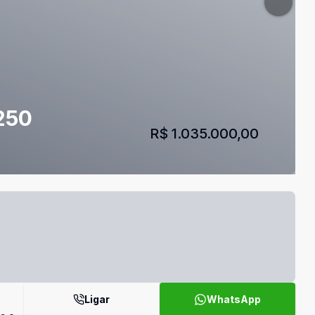
250
R$ 1.035.000,00
Ligar
WhatsApp