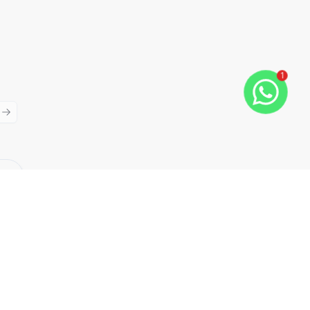
1
ious slide
Next slide
Cód:
PD2845
Comparar