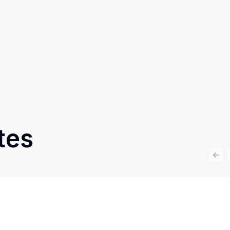
tes
Prev
Cód:
PD3080
Comparar