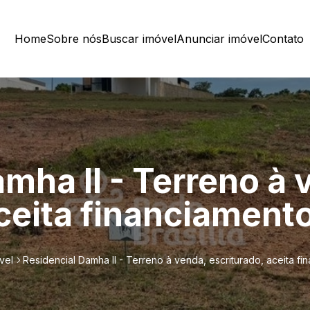
Home
Sobre nós
Buscar imóvel
Anunciar imóvel
Contato
mha II - Terreno à 
ceita financiament
vel
Residencial Damha II - Terreno à venda, escriturado, aceita fi