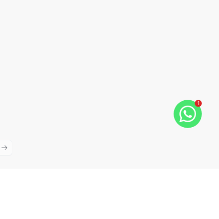
1
ious slide
Next slide
Cód:
PD2964
Comparar