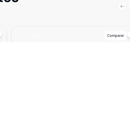
Prev
Cód:
TH28381
Comparar