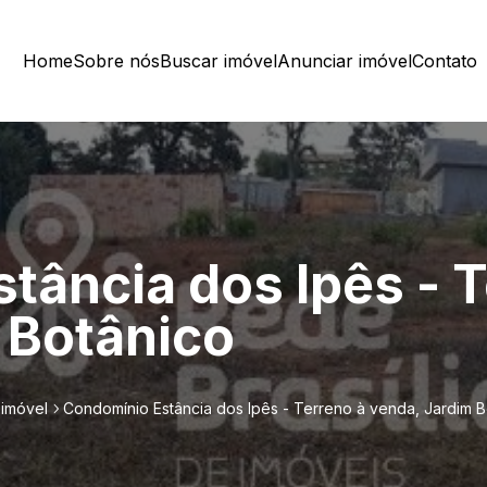
Home
Sobre nós
Buscar imóvel
Anunciar imóvel
Contato
tância dos Ipês - T
 Botânico
 imóvel
Condomínio Estância dos Ipês - Terreno à venda, Jardim B