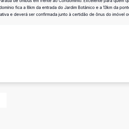
 Parada de ônibus em frente ao Condomínio. Excelente para quem q
ndomínio fica a 8km da entrada do Jardim Botânico e a 13km da pont
ativa e deverá ser confirmada junto à certidão de ônus do imóvel o