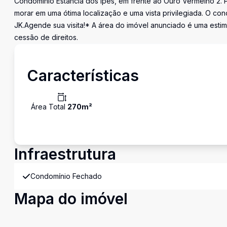
Condomínio Estância dos Ipês, em frente ao Ouro Vermelho 2.
morar em uma ótima localização e uma vista privilegiada. O co
JK.Agende sua visita!* A área do imóvel anunciado é uma estim
cessão de direitos.
Características
Área Total
270
m²
Infraestrutura
Condomínio Fechado
Mapa do imóvel