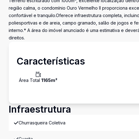
Terreno escriturado com 1000m², excelente localização dentro
região calma, o condomínio Ouro Vermelho II proporciona exce
confortável e tranquilo.Oferece infraestrutura completa, inclu
poliesportivas e de areia, campo gramado, salão de jogos e fes
interno.* A área do imóvel anunciado é uma estimativa e dever
direitos.
Características
Área Total
1165
m²
Infraestrutura
Churrasqueira Coletiva
Guarita