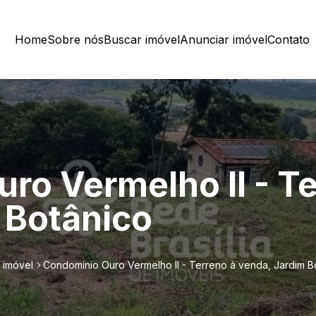
Home
Sobre nós
Buscar imóvel
Anunciar imóvel
Contato
ro Vermelho II - Te
 Botânico
 imóvel
Condomínio Ouro Vermelho II - Terreno à venda, Jardim B