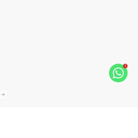
1
ious slide
Next slide
Cód:
TH28381
Comparar