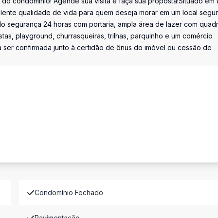
 do condomínio! Agende sua visita e faça sua proposta!Situado em
lente qualidade de vida para quem deseja morar em um local segur
indo segurança 24 horas com portaria, ampla área de lazer com quad
tas, playground, churrasqueiras, trilhas, parquinho e um comércio
á ser confirmada junto à certidão de ônus do imóvel ou cessão de
Condomínio Fechado
Pavimentação