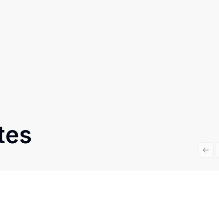
tes
Prev
Cód:
PD4044
Comparar