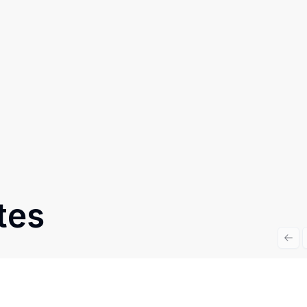
tes
Prev
Cód:
TH28381
Comparar