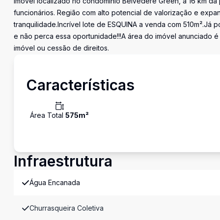
Imóvel localizado no condomínio Belvedere Green, à 16 km da 
funcionários. Região com alto potencial de valorização e expa
tranquilidade.Incrível lote de ESQUINA a venda com 510m².Já p
e não perca essa oportunidade!!!A área do imóvel anunciado é 
imóvel ou cessão de direitos.
Características
Área Total
575
m²
Infraestrutura
Água Encanada
Churrasqueira Coletiva