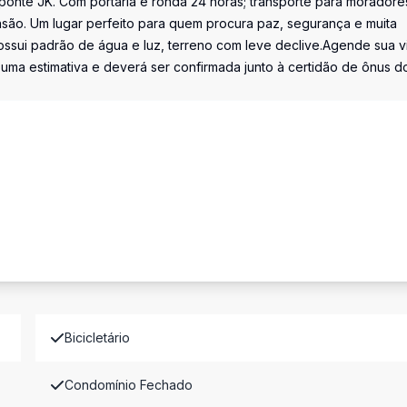
ponte JK. Com portaria e ronda 24 horas; transporte para moradore
nsão. Um lugar perfeito para quem procura paz, segurança e muita
ossui padrão de água e luz, terreno com leve declive.Agende sua vi
uma estimativa e deverá ser confirmada junto à certidão de ônus d
Bicicletário
Condomínio Fechado