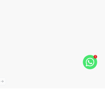
1
ious slide
Next slide
Cód:
TH28132
Comparar