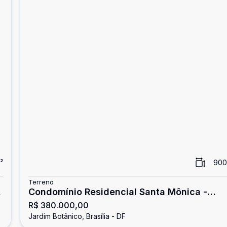
²
900
Terreno
Condomínio Residencial Santa Mônica -
R$ 380.000,00
Terreno à venda, 900 m² - Jardim Botânico
Jardim Botânico, Brasília - DF