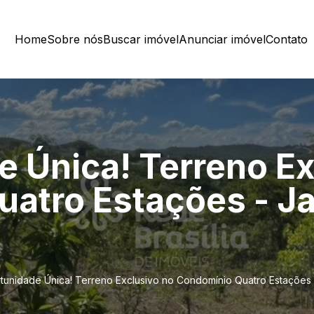
Home
Sobre nós
Buscar imóvel
Anunciar imóvel
Contato
e Única! Terreno Ex
atro Estações - J
tunidade Única! Terreno Exclusivo no Condomínio Quatro Estações 