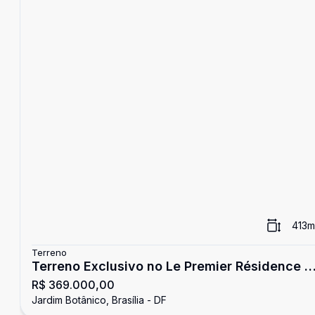
413
m
Terreno
Terreno Exclusivo no Le Premier Résidence |
R$ 369.000,00
413 m² | Projeto Aprovado e Alvará de
Jardim Botânico, Brasília - DF
Construção