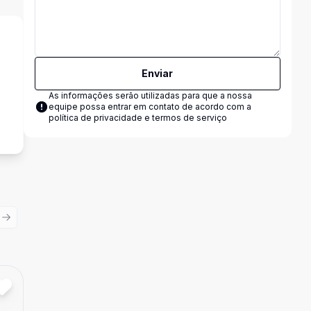
Enviar
As informações serão utilizadas para que a nossa
equipe possa entrar em contato de acordo com a
política de privacidade e termos de serviço
ious slide
Next slide
Cód:
TH33080
Comparar