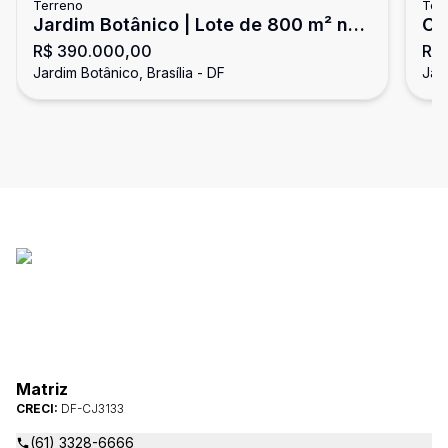
Terreno
Ter
Jardim Botânico | Lote de 800 m² no
Co
R$ 390.000,00
R$
Condomínio Residencial Mônaco
Te
Jardim Botânico, Brasília - DF
Jard
Ja
Matriz
CRECI:
DF-CJ3133
(61) 3328-6666