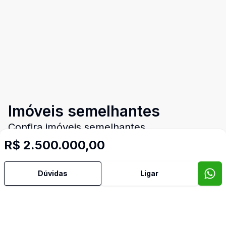
Imóveis semelhantes
Confira imóveis semelhantes
R$ 2.500.000,00
Dúvidas
Ligar
Cód:
UB2043
Comparar
Có