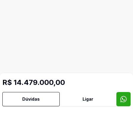
R$ 14.479.000,00
Dúvidas
Ligar
Video do imóvel
Imóveis semelhantes
Confira imóveis semelhantes