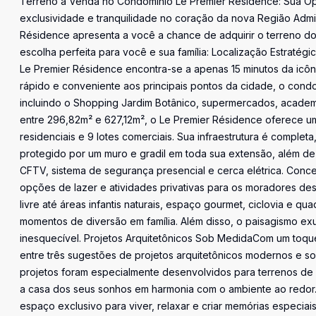
Terreno à Venda no Condomínio Le Premier Résidence: Sua O
exclusividade e tranquilidade no coração da nova Região Admini
Résidence apresenta a você a chance de adquirir o terreno dos
escolha perfeita para você e sua família: Localização Estratég
Le Premier Résidence encontra-se a apenas 15 minutos da icô
rápido e conveniente aos principais pontos da cidade, o cond
incluindo o Shopping Jardim Botânico, supermercados, academia
entre 296,82m² e 627,12m², o Le Premier Résidence oferece 
residenciais e 9 lotes comerciais. Sua infraestrutura é comple
protegido por um muro e gradil em toda sua extensão, além d
CFTV, sistema de segurança presencial e cerca elétrica. Conc
opções de lazer e atividades privativas para os moradores de
livre até áreas infantis naturais, espaço gourmet, ciclovia e q
momentos de diversão em família. Além disso, o paisagismo exu
inesquecível. Projetos Arquitetônicos Sob MedidaCom um toqu
entre três sugestões de projetos arquitetônicos modernos e sof
projetos foram especialmente desenvolvidos para terrenos de
a casa dos seus sonhos em harmonia com o ambiente ao redor.N
espaço exclusivo para viver, relaxar e criar memórias especi