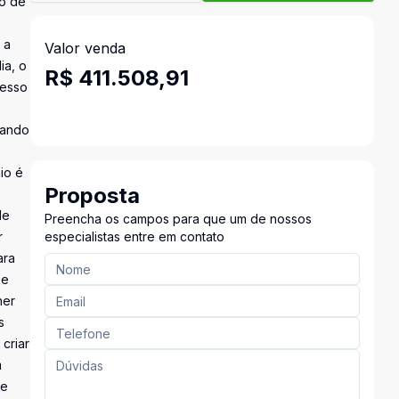
o de
 a
Valor venda
ia, o
R$ 411.508,91
cesso
iando
io é
Proposta
de
Preencha os campos para que um de nossos
r
especialistas entre em contato
ara
 e
her
s
criar
m
de