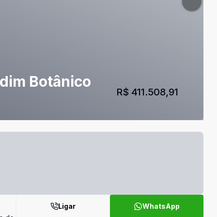
rdim Botânico
R$ 411.508,91
Ligar
WhatsApp