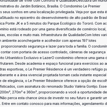
portunidade de Viver com Conforto e Qualidade!Descubra um mund
strativa do Jardim Botânico, Brasília. O Condomínio Le Premier
 seus sonhos em uma localização privilegiada. Veja por que esta é
icaSituado no epicentro do desenvolvimento de alto padrão de Brasíl
nica Ponte JK e a 5 minutos do Parque Ecológico do Tororó. Com a
omínio está rodeado por uma gama diversificada de comércio local,
s, escolas e muito mais. Infraestrutura de QualidadeCom lotes var
um ambiente aconchegante e acolhedor com apenas 197 lotes
ta, proporcionando segurança e lazer para toda a família. O condomín
e contar com portaria de acesso controlado, câmeras de segurança
eito Urbanístico Exclusivo e LazerO condomínio oferece uma gama 
sfrutarem. Desde academia e espaço funcional para exercícios ao a
uadras esportivas, o Le Premier Résidence é um verdadeiro refúgio p
berante e a área vivencial projetada tornam cada instante especial
e de elegância, o Le Premier Résidence oferece a opção de escol
isticados, com assinatura do renomado Studio Valéria Gontijo. Esse
 200m², 270m² e 360m², proporcionando a você a oportunidade de 
ão perca esta chance única de investir no seu futuro e garantir u
ais. Entre em contato conosco para mais informações, agendamento 