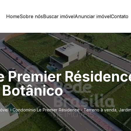
Home
Sobre nós
Buscar imóvel
Anunciar imóvel
Contato
 Premier Résidence
 Botânico
móvel
Condomínio Le Premier Résidence - Terreno à venda, Jardim