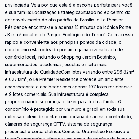
privilegiada. Veja por que esta é a escolha perfeita para você
e sua família: Localização EstratégicaSituado no epicentro do
desenvolvimento de alto padrão de Brasília, o Le Premier
Résidence encontra-se a apenas 15 minutos da icônica Ponte
JK e a 5 minutos do Parque Ecológico do Tororó. Com acesso
rápido e conveniente aos principais pontos da cidade, o
condomínio está rodeado por uma gama diversificada de
comércio local, incluindo o Shopping Jardim Botânico,
supermercados, academias, escolas e muito mais.
Infraestrutura de QualidadeCom lotes variando entre 296,82m²
e 627,12m², o Le Premier Résidence oferece um ambiente
aconchegante e acolhedor com apenas 197 lotes residenciais
e 9 lotes comerciais. Sua infraestrutura é completa,
proporcionando segurança e lazer para toda a família. O
condomínio é protegido por um muro e gradil em toda sua
extensão, além de contar com portaria de acesso controlado,
câmeras de segurança CFTV, sistema de segurança
presencial e cerca elétrica. Conceito Urbanístico Exclusivo e
LazerO condomínio oferece uma gama de opções de lazer e