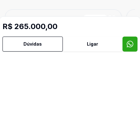
Cód:
PD4044
Comparar
Có
R$ 265.000,00
Dúvidas
Ligar
712
m²