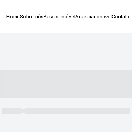
Home
Sobre nós
Buscar imóvel
Anunciar imóvel
Contato
----- ---- ---- -- ----
----- -----
----- ----- -- ------ ---- ---- -- ----- ----- ----- --- ------