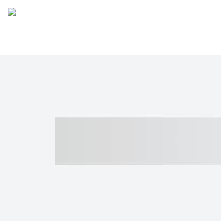
----- ----- -- -
- ------