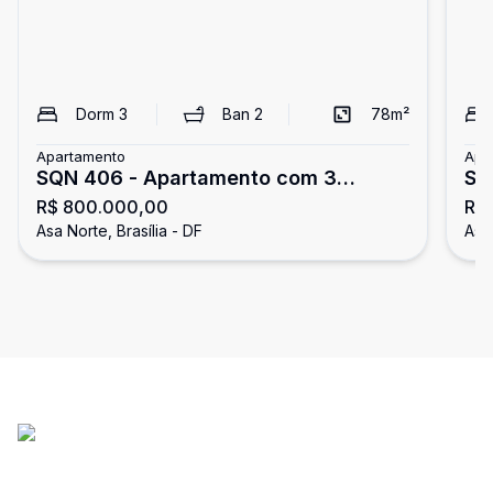
Dorm
3
Ban
2
78
m²
Apartamento
Apa
SQN 406 - Apartamento com 3
SQ
R$ 800.000,00
R$ 
quartos - nascente - vazado - vista
- 1
Asa Norte, Brasília - DF
Asa 
livre - aceita financiamento e FGTS -
fi
Asa Norte