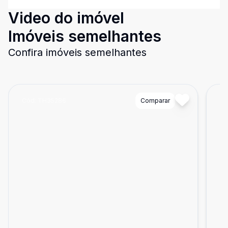
Video do imóvel
Imóveis semelhantes
Confira imóveis semelhantes
Cód:
TH35286
Comparar
Có