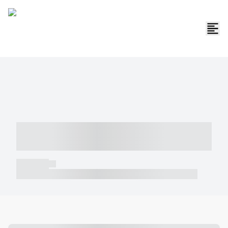
----- ----- -- ------ ---- ---- -- ----- -----
----- --- ------
----- -----
----- ----- -- ------ ---- ---- -- ----- ----- ----- --- ------