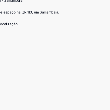
m - Samambaia
 e espaço na QR 113, em Samambaia.
localização.